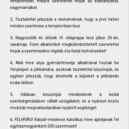
templomban, melyre szeretettel hívjuk az édesanyákat,
nagymamákat.
2; Tisztelettel jelezzük a testvéreknek, hogy a jövő héten
minden szentmise a templomban lesz.
3; Nagyszülők és idősek VI. világnapja lesz július 26-án,
vasárnap. Ezen alkalomból megkülönböztetett szeretettel
hívjuk a szentmisékre régebb óta fiatal testvéreinket!
4; Akik Imre atya gyémántmiséje alkalmával hoztak be
fényképet a plébániára, azoknak tisztelettel köszönjük, és
egyben jelezzük, hogy átvehetik a képeket a plébánián
irodai időben.
5; Hálásan köszönjük mindenkinek a keddi
szentségimádáson vállalt szolgálatot, és a nyáresti közös
mozizás megvalósulásában nyújtott segítséget.
6; FELHÍVÁS! Kárpát-medence katolikus hívei ajánljanak fel
egyházmegyénként 500 szentmisét!