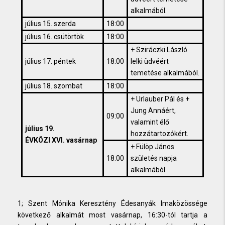
alkalmából.
július 15. szerda
18:00
július 16. csütörtök
18:00
+ Sziráczki László
július 17. péntek
18:00
lelki üdvéért
temetése alkalmából.
július 18. szombat
18:00
+ Urlauber Pál és +
Jung Annáért,
09:00
valamint élő
július 19.
hozzátartozókért.
ÉVKÖZI XVI. vasárnap
+ Fülöp János
18:00
születés napja
alkalmából.
1; Szent Mónika Keresztény Édesanyák Imaközössége
következő alkalmát most vasárnap, 16:30-tól tartja a