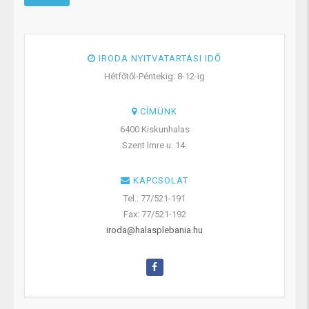
IRODA NYITVATARTÁSI IDŐ
Hétfőtől-Péntekig: 8-12-ig
CÍMÜNK
6400 Kiskunhalas
Szent Imre u. 14.
KAPCSOLAT
Tel.: 77/521-191
Fax: 77/521-192
iroda@halasplebania.hu