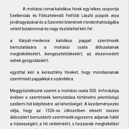
A mohácsi római katolikus hívek egy lelkes csoportja
Exellenciás és Főtisztelendő Felföldi László püspök atya
jóváhagyásával és a Szeretet Istenének mindenhatóságába
vetett bizalommal és nagy tisztelettel kéri fel
a Kárpát-medence katolikus papjait szentmisék
bemutatására a mohácsi csata áldozatainak
megbékéléséért, kiengesztelődéséért, az elszenvedett
sebek gyógyulásáért;
egyúttal kéri a keresztény híveket, hogy mondassanak
szentmisét papjaikkal e szándékra.
Meggyőződésünk szerint a mohácsi csata 500. évfordulója
évében e szentmisék bemutatása történelmi jelentőségű
szellemi híd kiépítésére ad lehetőséget. A kezdeményezés
célja, hogy az 1526-os ütközetben elesett összes
áldozatért bemutatott szentmisék egyszerre adjanak hálát
a hősiességért, a hit védelméért, s hozzanak megbékélést