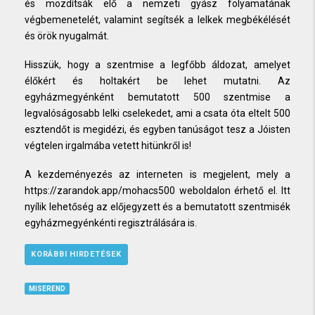
és mozdítsák elő a nemzeti gyász folyamatának
végbemenetelét, valamint segítsék a lelkek megbékélését
és örök nyugalmát.
Hisszük, hogy a szentmise a legfőbb áldozat, amelyet
élőkért és holtakért be lehet mutatni. Az
egyházmegyénként bemutatott 500 szentmise a
legvalóságosabb lelki cselekedet, ami a csata óta eltelt 500
esztendőt is megidézi, és egyben tanúságot tesz a Jóisten
végtelen irgalmába vetett hitünkről is!
A kezdeményezés az interneten is megjelent, mely a
https://zarandok.app/mohacs500
weboldalon érhető el. Itt
nyílik lehetőség az előjegyzett és a bemutatott szentmisék
egyházmegyénkénti regisztrálására is.
KORÁBBI HIRDETÉSEK
MISEREND