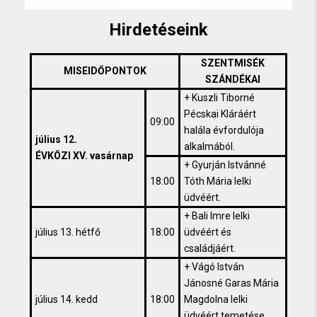
Hirdetéseink
SZENTMISÉK
MISEIDŐPONTOK
SZÁNDÉKAI
+ Kuszli Tiborné
Pécskai Kláráért
09:00
halála évfordulója
július 12.
alkalmából.
ÉVKÖZI XV. vasárnap
+ Gyurján Istvánné
18:00
Tóth Mária lelki
üdvéért.
+ Bali Imre lelki
július 13. hétfő
18:00
üdvéért és
családjáért.
+ Vágó István
Jánosné Garas Mária
július 14. kedd
18:00
Magdolna lelki
üdvéért temetése