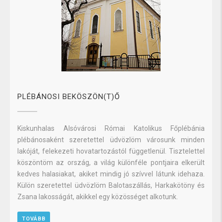
PLÉBÁNOSI BEKÖSZÖN(T)Ő
Kiskunhalas Alsóvárosi Római Katolikus Főplébánia
plébánosaként szeretettel üdvözlöm városunk minden
lakóját, felekezeti hovatartozástól függetlenül. Tisztelettel
köszöntöm az ország, a világ különféle pontjaira elkerült
kedves halasiakat, akiket mindig jó szívvel látunk idehaza.
Külön szeretettel üdvözlöm Balotaszállás, Harkakötöny és
Zsana lakosságát, akikkel egy közösséget alkotunk.
TOVÁBB